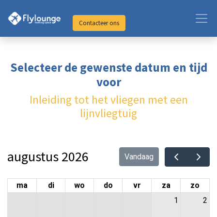
Contacteer ons
Selecteer de gewenste datum en tijd
voor
Inleiding tot het vliegen met een
lijnvliegtuig
augustus 2026
Vandaag
ma
di
wo
do
vr
za
zo
1
2