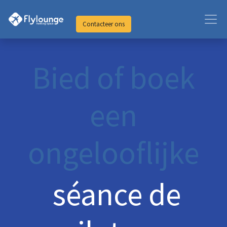
Contacteer ons
Bied of boek
een
ongelooflijke
séance de