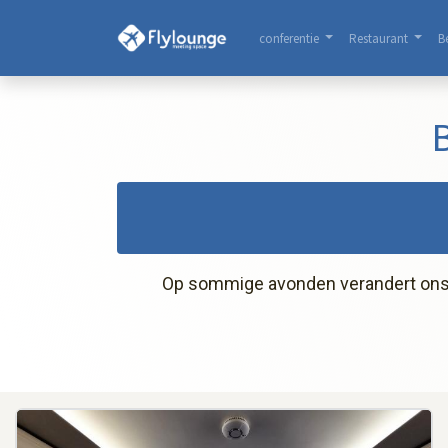
conferentie
Restaurant
B
Op sommige avonden verandert ons vl