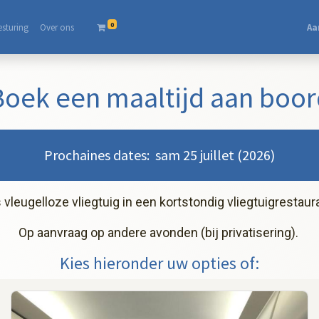
0
esturing
Over ons​
Aa
Boek een maaltijd aan boor
Prochaines dates: sam 25 juillet (2026)
eugelloze vliegtuig in een kortstondig vliegtuigrestaura
Op aanvraag op andere avonden (bij privatisering).
Kies hieronder uw opties of: