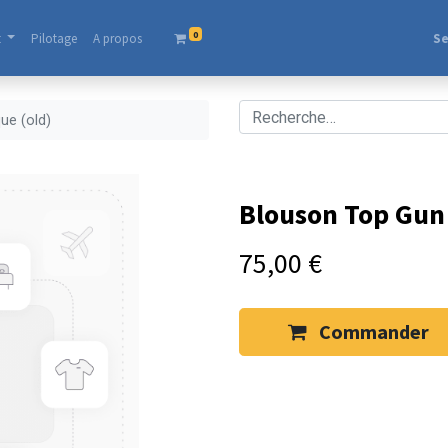
0
t
Pilotage
A propos​
Se
ue (old)
Blouson Top Gun 
75,00
€
Commander