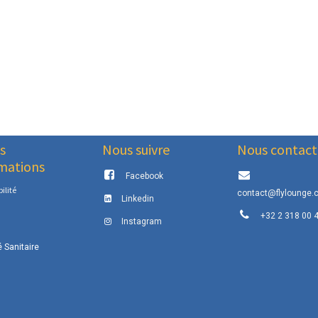
s
Nous suivre
Nous contact
mations
Facebook
ilité
contact@flylounge.
Linkedin
+32 2 318 00 
Instagram
é Sanitaire