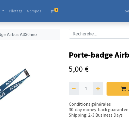
0
t
Pilotage
A propos​
Se
dge Airbus A330neo
Porte-badge Air
5,00
€
Conditions générales
30-day money-back guarantee
Shipping: 2-3 Business Days