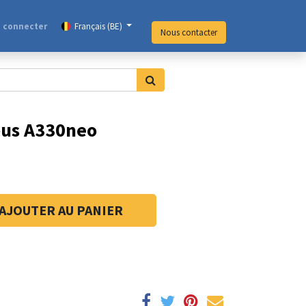
 connecter
Français (BE)
Nous contacter
bus A330neo
AJOUTER AU PANIER