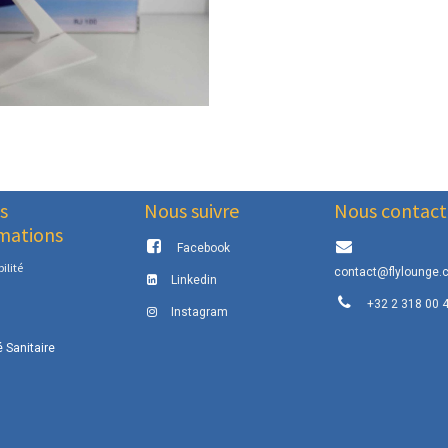
s
Nous suivre
Nous contact
mations
Facebook
ilité
contact@flylounge.
Linkedin
+32 2 318 00 
Instagram
é Sanitaire