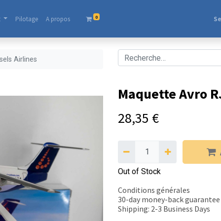
0
t
Pilotage
A propos​
Se
els Airlines
Maquette Avro RJ
28,35
€
Out of Stock
Conditions générales
30-day money-back guarantee
Shipping: 2-3 Business Days