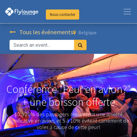
Nous contacter
Tous les événements
Belgique
Conférence "Peur en avion?"
+ une boisson offerte
10 à 20% des passagers ressentent une anxiété
significative en avion, et 5 à 10% évitent carrément de
voler à cause de cette peur!