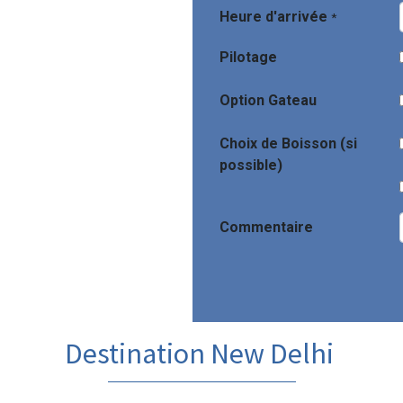
Heure d'arrivée
*
Pilotage
Option Gateau
Choix de Boisson (si
possible)
Commentaire
Destination New Delhi​