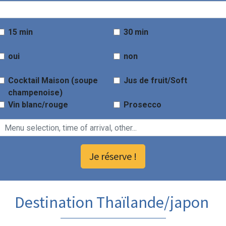
15 min
30 min
oui
non
Cocktail Maison (soupe
Jus de fruit/Soft
champenoise)
Vin blanc/rouge
Prosecco
Je réserve !
Destination Thaïlande/japon