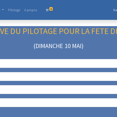
0
t
Pilotage
A propos​
Se
ESERVE DU PILOTAGE POUR LA FETE 
​(DIMANCHE 10 MAI)