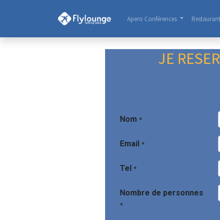
Apero Conférences
Restauran
​ ​ JE R
Nom
*
Email
*
Tel
*
Nombre de personnes
*